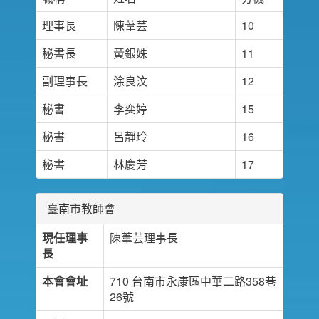
理事長
陳葦芸
10
秘書長
黃銀姝
11
副理事長
涂良汶
12
秘書
李奕婷
15
秘書
呂靜玲
16
秘書
林慶芳
17
臺南市教師會
現任理事
陳葦芸理事長
長
本會會址
710 台南市永康區中華二路358巷
26號