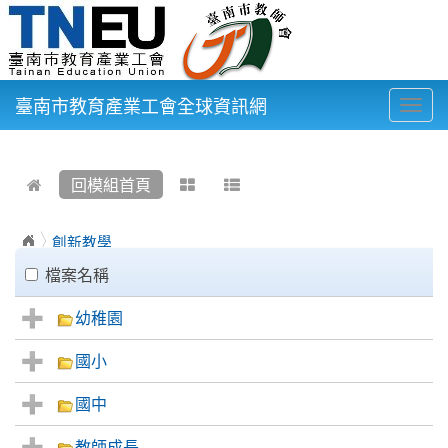
臺南市教育產業工會全球資訊網
Togg
navig
:::
回模組首頁
創新教學
clickAll
檔案名稱
幼稚園
國小
國中
教師成長