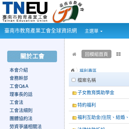
:::
臺南市教育產業工會全球資訊網
主選單
:::
:::
回模組首頁
關於工會
本會介紹
福利專區
clickAll
會務幹部
檔案名稱
工會Q&A
子女教育獎助學金
理事長的話
工會法
特約福利
工會法細則
福利互助金(住院、結婚、
團體協約法
勞資爭議相關法