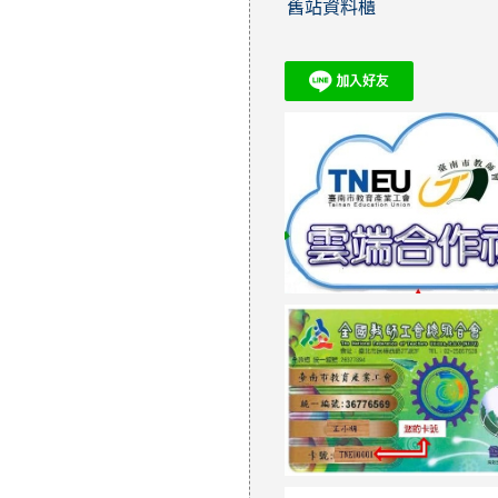
舊站資料櫃