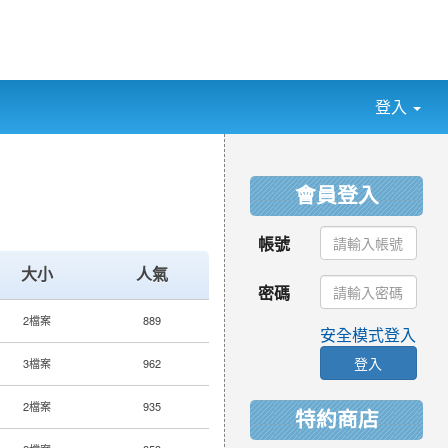
登入
:::
會員登入
帳號
大小
人氣
密碼
2檔案
889
安全模式登入
登入
3檔案
962
2檔案
935
特約商店