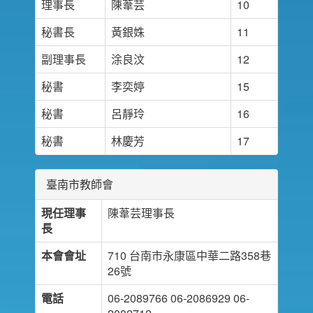
理事長
陳葦芸
10
秘書長
黃銀姝
11
副理事長
涂良汶
12
秘書
李奕婷
15
秘書
呂靜玲
16
秘書
林慶芳
17
臺南市教師會
現任理事
陳葦芸理事長
長
本會會址
710 台南市永康區中華二路358巷
26號
電話
06-2089766 06-2086929 06-