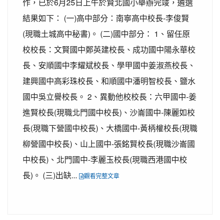
作，已於6月25日上午於賢北國小舉辦完竣，遴選
結果如下： (一)高中部分：南寧高中校長-李俊賢
(現職土城高中秘書)。 (二)國中部分： 1、留任原
校校長：文賢國中鄭英建校長、成功國中陽永華校
長、安順國中李耀斌校長、學甲國中姜淑燕校長、
建興國中高彩珠校長、和順國中潘明智校長、鹽水
國中吳立譽校長。 2、異動他校校長：六甲國中-姜
進賢校長(現職北門國中校長)、沙崙國中­-陳麗如校
長(現職下營國中校長)、大橋國中-黃柄權校長(現職
柳營國中校長)、山上國中-張銘賢校長(現職沙崙國
中校長)、北門國中-李麗玉校長(現職西港國中校
長)。 (三)出缺...
觀看完整文章