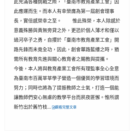
此充滿各種挑戰之際，「臺南市教育產業工會」因
此應運而生。而本人有幸榮膺為第一屆創會理事
長，實倍感榮幸之至。 惟此殊榮，本人除感於
意義殊勝與責無旁貸之外，更恐於個人薄才和僅以
過河卒子之勇，自攖於「臺南市教育產業工會」開
路先鋒而未竟全功，因此，創會蓽路藍縷之時，猶
需所有教育先進與關心教育者之賜教與提攜。
今後，本人將與教育產業工會所有理監事全心全意
為臺南市百萬莘莘學子營造一個優質的學習環境而
努力；同時也將為了提振教師之士氣，打造一個能
讓教師們安心無慮的教學平台而夙夜匪懈。惟所謂
新竹出於舊竹枝...
觀看完整文章