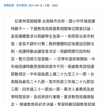
會務秘書
-
南市教育
| 2011-06-12 | 人氣：4323
記者林雪娟報導 台南縣市合併，國小中年級授課
時數不一，下週教育局將邀集相關單位開會討論。
家長團體要求以照顧學生為第一，依照原台南市制
度，家長不額外付費；教師團體則認為應該回歸法
制，授課時數由課發會決定，照顧問題可因地制
宜，雙方恐將引發激戰。 一百學年度即將開始，中
年級授課時數原南縣與南市不同，根據教育部授課
節數規定，中年級每週上課二十九至三十一節，台
南縣為最低二十九節，南市則是三年級二十九節加
三節、四年級三十一節加一節，牽涉人事費用及放
學時間安排，各校將排行事曆，要求教育局儘速敲
定。 根據教育局初步決議，學習時數回歸教育部頒