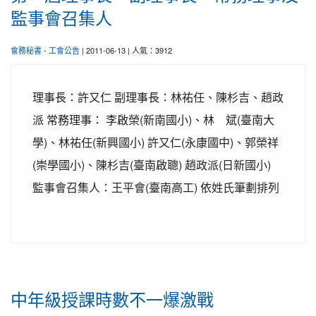
監事會召集人
會務秘書
-
工會公告
| 2011-06-13 | 人氣：3912
理事長：許又仁 副理事長：林祐任、陳杉吉、趙政
派 常務理事： 李啟榮(新南國小)、林 斌(臺南大
學)、林祐任(新興國小) 許又仁(永康國中)、郭榮祥
(崇學國小)、陳杉吉(臺南啟聰) 趙政派(日新國小)
監事會召集人：王平會(臺南高工) 依姓氏筆劃排列
中年級授課時數不一爆激戰