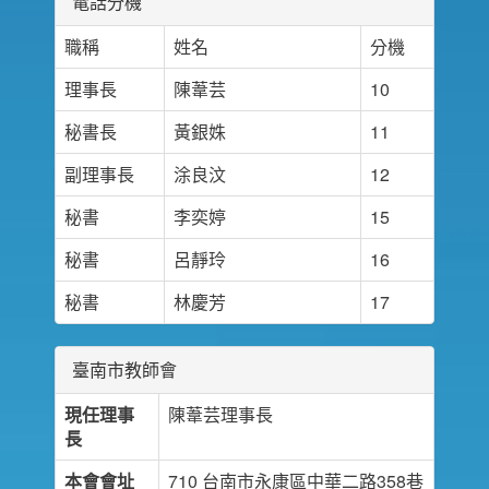
電話分機
職稱
姓名
分機
理事長
陳葦芸
10
秘書長
黃銀姝
11
副理事長
涂良汶
12
秘書
李奕婷
15
秘書
呂靜玲
16
秘書
林慶芳
17
臺南市教師會
現任理事
陳葦芸理事長
長
本會會址
710 台南市永康區中華二路358巷