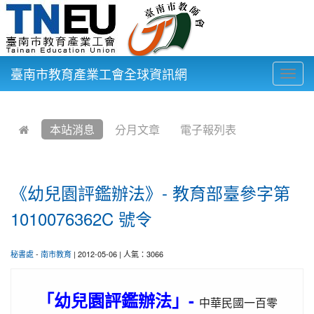
臺南市教育產業工會全球資訊網
Togg
navig
:::
本站消息
分月文章
電子報列表
《幼兒園評鑑辦法》- 教育部臺參字第
1010076362C 號令
秘書處
-
南市教育
| 2012-05-06 | 人氣：3066
「幼兒園評鑑辦法」-
中華民國一百零