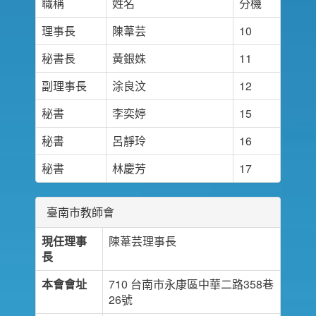
職稱
姓名
分機
理事長
陳葦芸
10
秘書長
黃銀姝
11
副理事長
涂良汶
12
秘書
李奕婷
15
秘書
呂靜玲
16
秘書
林慶芳
17
臺南市教師會
現任理事
陳葦芸理事長
長
本會會址
710 台南市永康區中華二路358巷
26號