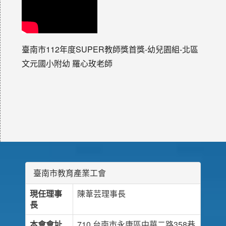
臺南市112年度SUPER教師獎首獎-幼兒園組-北區
文元國小附幼 羅心玫老師
臺南市教育產業工會
現任理事
陳葦芸理事長
長
本會會址
710 台南市永康區中華二路358巷