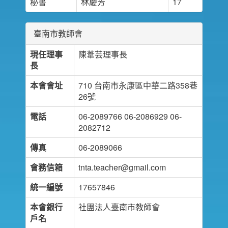
秘書
林慶芳
17
臺南市教師會
現任理事
陳葦芸理事長
長
本會會址
710 台南市永康區中華二路358巷
26號
電話
06-2089766 06-2086929 06-
2082712
傳真
06-2089066
會務信箱
tnta.teacher@gmail.com
統一編號
17657846
本會銀行
社團法人臺南市教師會
戶名