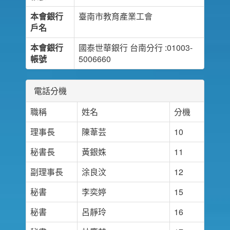
本會銀行
臺南市教育產業工會
戶名
本會銀行
國泰世華銀行 台南分行 :01003-
帳號
5006660
電話分機
職稱
姓名
分機
理事長
陳葦芸
10
秘書長
黃銀姝
11
副理事長
涂良汶
12
秘書
李奕婷
15
秘書
呂靜玲
16