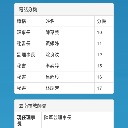
電話分機
職稱
姓名
分機
理事長
陳葦芸
10
秘書長
黃銀姝
11
副理事長
涂良汶
12
秘書
李奕婷
15
秘書
呂靜玲
16
秘書
林慶芳
17
臺南市教師會
現任理事
陳葦芸理事長
長