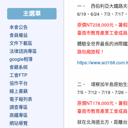
一、 西伯利亞大鐵路天
主選單
6/19、6/24、7/3、7/17、
原價NT238,000元，暑假
本會公告
臺南市教育產業工會成員專屬
會員權益
文件下載區
體驗全世界最長的洲際鐵
法律諮詢專區
路包廂旅程！
google相簿
https://www.act168.co
會籍系統
工會FTP
協作平台
二、 堪察加半島原始生
線上書籍
7/5、7/12、7/19、7/26、
電子報列表
原價NT178,000元，暑假
調查專區
臺南市教育產業工會成員專
高鐵專區
就在北海道北方，距離台
網站導覽