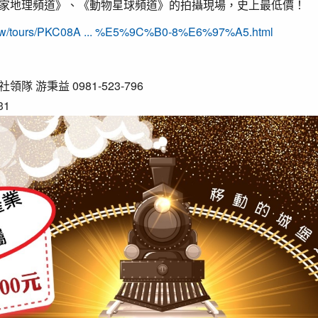
家地理頻道》、《動物星球頻道》的拍攝現場，史上最低價！
m.tw/tours/PKC08A ... %E5%9C%B0-8%E6%97%A5.html
 游秉益 0981-523-796
31