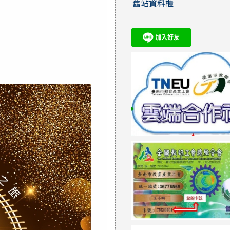
舊站資料櫃