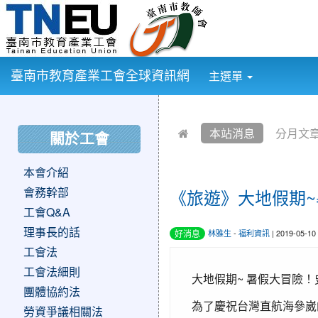
:::
臺南市教育產業工會全球資訊網
主選單
:::
:::
本站消息
分月文
關於工會
本會介紹
會務幹部
《旅遊》大地假期~暑
工會Q&A
理事長的話
好消息
林雅生
-
福利資訊
| 2019-05-1
工會法
工會法細則
大地假期~ 暑假大冒險
團體協約法
為了慶祝台灣直航海參崴
勞資爭議相關法