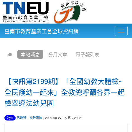
臺南市教育產業工會全球資訊網
Togg
navig
:::
本站消息
分月文章
電子報列表
【快訊第2199期】「全國幼教大體檢~
全​民護幼一起來」全教總呼籲各界一起
檢舉違法​幼兒園
公告
呂靜玲
-
幼教專區
| 2020-09-27 | 人氣：2392