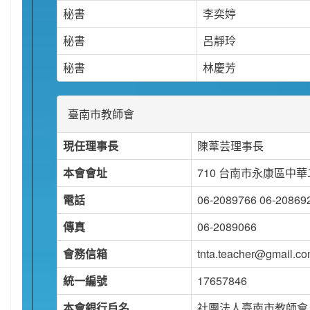
秘書
李奕婷
秘書
呂靜玲
秘書
林慶芳
臺南市教師會
現任理事長
陳葦芸理事長
本會會址
710 台南市永康區中華
電話
06-2089766 06-20869
傳真
06-2089066
會務信箱
tnta.teacher@gmail.c
統一編號
17657846
本會銀行戶名
社團法人臺南市教師會