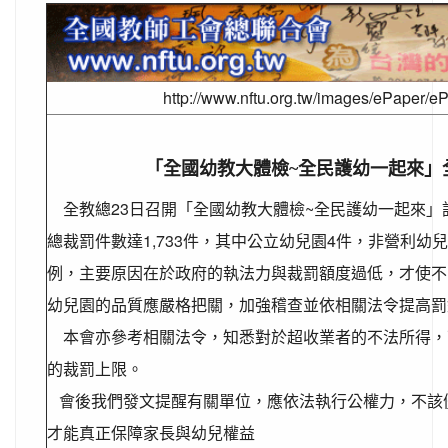
http://www.nftu.org.tw/images/ePaper/eP
「全國幼教大體檢~全民護幼一起來」
全教總23日召開「全國幼教大體檢~全民護幼一起來」
總裁罰件數達1,
733件，其中公立幼兒園4件，非營利幼兒
例，
主要原因在於政府的執法力與裁罰額度過低，
才使不
幼兒園的品質應嚴格把關，加強稽查並依相關法令提高罰
本會亦參考相關法令，知悉對於超收業者的不法所得，
的裁罰上限。
會後我們發文提醒有關單位，應依法執行公權力，
不該
才能真正保障家長與幼兒權益