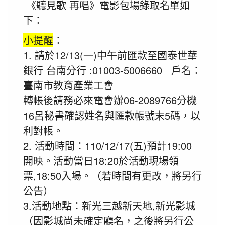
《聽見歌 再唱》電影包場錄取名單如
下：
小提醒
：
1. 請於12/13(一)中午前匯款至國泰世華
銀行 台南分行 :01003-5006660 戶名：
臺南市教育產業工會
轉帳後請務必來電會辦06-2089766分機
16呂秘書確認姓名與匯款帳號末5碼，以
利對帳。
2. 活動時間：110/12/17(五)預計19:00
開映。活動當日18:20於活動現場領
票,18:50入場。（若時間有更改，將另行
公告）
3.活動地點：新光三越新天地,新光影城
（因影城尚未確定廳名，之後將另行公