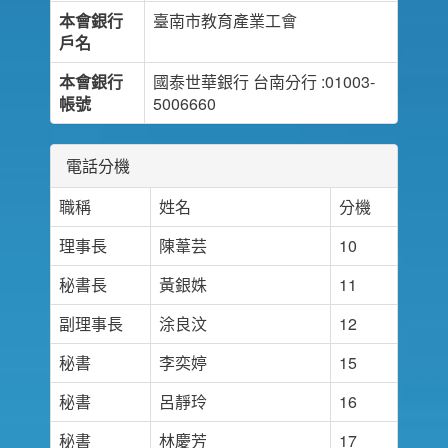
本會銀行
臺南市教育產業工會
戶名
本會銀行
國泰世華銀行 台南分行 :01003-
帳號
5006660
電話分機
職稱
姓名
分機
理事長
陳葦芸
10
秘書長
黃銀姝
11
副理事長
涂良汶
12
秘書
李奕婷
15
秘書
呂靜玲
16
秘書
林慶芳
17