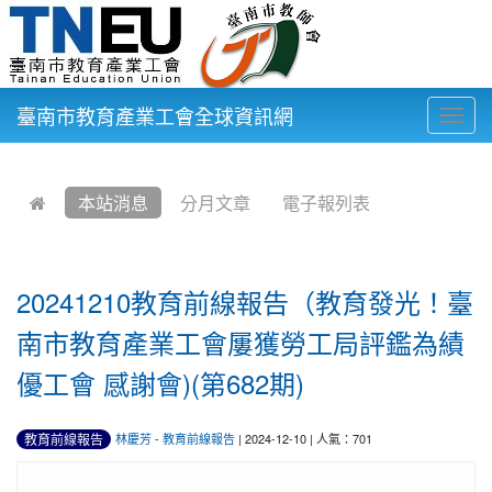
臺南市教育產業工會全球資訊網
Togg
navig
:::
本站消息
分月文章
電子報列表
20241210教育前線報告（教育發光！臺
南市教育產業工會屢獲勞工局評鑑為績
優工會 感謝會)(第682期)
教育前線報告
林慶芳
-
教育前線報告
| 2024-12-10 | 人氣：701