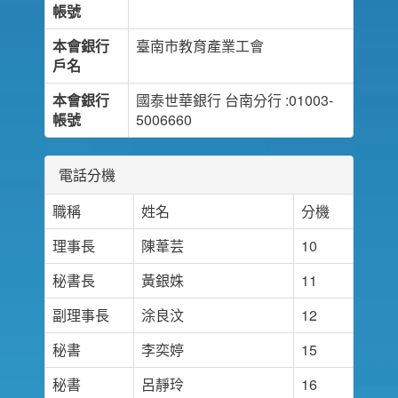
帳號
本會銀行
臺南市教育產業工會
戶名
本會銀行
國泰世華銀行 台南分行 :01003-
帳號
5006660
電話分機
職稱
姓名
分機
理事長
陳葦芸
10
秘書長
黃銀姝
11
副理事長
涂良汶
12
秘書
李奕婷
15
秘書
呂靜玲
16