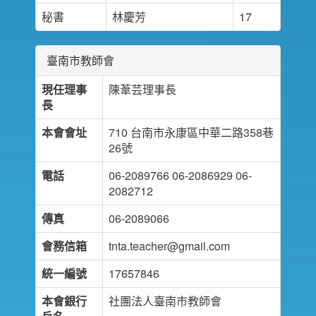
秘書
林慶芳
17
臺南市教師會
現任理事
陳葦芸理事長
長
本會會址
710 台南市永康區中華二路358巷
26號
電話
06-2089766 06-2086929 06-
2082712
傳真
06-2089066
會務信箱
tnta.teacher@gmail.com
統一編號
17657846
本會銀行
社團法人臺南市教師會