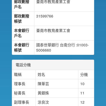
郵政劃撥
臺南市教育產業工會
戶名
郵政劃撥
31599766
帳號
本會銀行
臺南市教育產業工會
戶名
本會銀行
國泰世華銀行 台南分行 :01003-
帳號
5006660
電話分機
職稱
姓名
分機
理事長
陳葦芸
10
秘書長
黃銀姝
11
副理事長
涂良汶
12