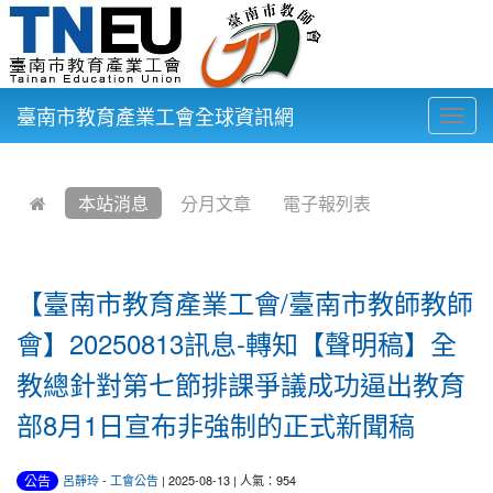
臺南市教育產業工會全球資訊網
Togg
navig
:::
本站消息
分月文章
電子報列表
【臺南市教育產業工會/臺南市教師教師
會】20250813訊息-轉知【聲明稿】全
教總針對第七節排課爭議成功逼出教育
部8月1日宣布非強制的正式新聞稿
公告
呂靜玲
-
工會公告
| 2025-08-13 | 人氣：954