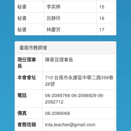
秘書
李奕婷
15
秘書
呂靜玲
16
秘書
林慶芳
17
臺南市教師會
現任理事
陳葦芸理事長
長
本會會址
710 台南市永康區中華二路358巷
26號
電話
06-2089766 06-2086929 06-
2082712
傳真
06-2089066
會務信箱
tnta.teacher@gmail.com