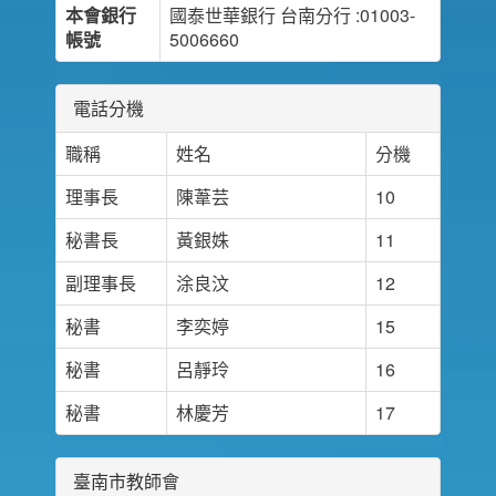
本會銀行
國泰世華銀行 台南分行 :01003-
帳號
5006660
電話分機
職稱
姓名
分機
理事長
陳葦芸
10
秘書長
黃銀姝
11
副理事長
涂良汶
12
秘書
李奕婷
15
秘書
呂靜玲
16
秘書
林慶芳
17
臺南市教師會