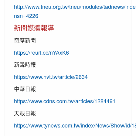
http://www.tneu.org.tw/tneu/modules/tadnews/ind
nsn=4226
新聞媒體報導
奇摩新聞
https://reurl.cc/nYAxK6
新聲時報
https://www.nvt.tw/article/2634
中華日報
https://www.cdns.com.tw/articles/1284491
天眼日報
https://www.tynews.com.tw/index/News/Show/id/