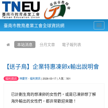
臺南市教育產業工會全球資訊網
Togg
navig
:::
本站消息
分月文章
電子報列表
【送子鳥】企業特惠凍卵x輸出說明會
福利資訊
林慶芳
-
福利資訊
| 2026-03-17 | 人氣：501
已計劃生育的想凍卵的女性們，
或是已凍卵想了解
海外輸出的女性們，都非常歡迎來聽！