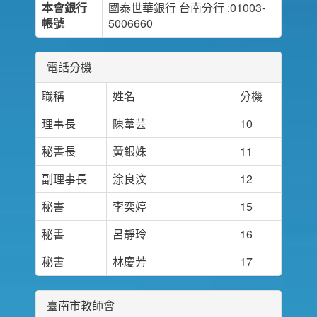
本會銀行
國泰世華銀行 台南分行 :01003-
帳號
5006660
電話分機
職稱
姓名
分機
理事長
陳葦芸
10
秘書長
黃銀姝
11
副理事長
涂良汶
12
秘書
李奕婷
15
秘書
呂靜玲
16
秘書
林慶芳
17
臺南市教師會