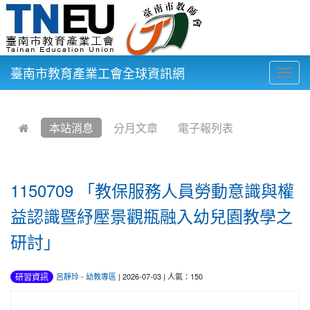
臺南市教育產業工會全球資訊網
Togg
navig
:::
本站消息
分月文章
電子報列表
1150709 「教保服務人員勞動意識與權
益認識暨紓壓景觀瓶融入幼兒園教學之
研討」
研習資訊
呂靜玲
-
幼教專區
| 2026-07-03 | 人氣：150