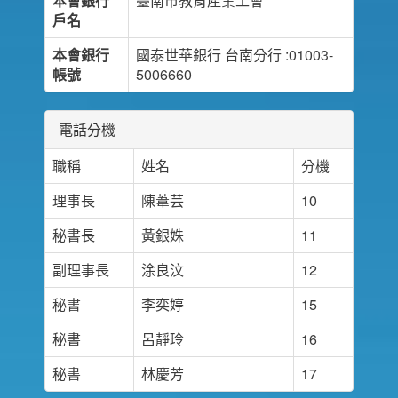
本會銀行
臺南市教育產業工會
戶名
本會銀行
國泰世華銀行 台南分行 :01003-
帳號
5006660
電話分機
職稱
姓名
分機
理事長
陳葦芸
10
秘書長
黃銀姝
11
副理事長
涂良汶
12
秘書
李奕婷
15
秘書
呂靜玲
16
秘書
林慶芳
17