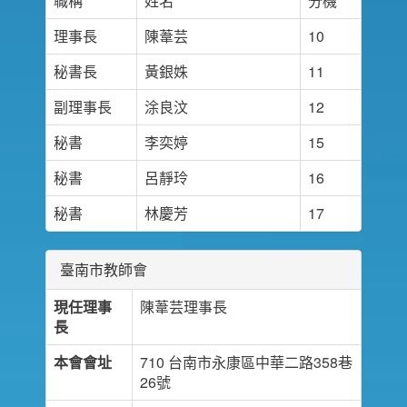
職稱
姓名
分機
理事長
陳葦芸
10
秘書長
黃銀姝
11
副理事長
涂良汶
12
秘書
李奕婷
15
秘書
呂靜玲
16
秘書
林慶芳
17
臺南市教師會
現任理事
陳葦芸理事長
長
本會會址
710 台南市永康區中華二路358巷
26號