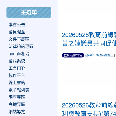
主選單
本會公告
會員權益
20260528教
文件下載區
曾之婕議員共同促使
法律諮詢專區
google相簿
教育前線報告
呂靜玲
-
教育前線報告
|
會籍系統
工會FTP
協作平台
線上書籍
電子報列表
調查專區
20260526教
高鐵專區
網站導覽
利與教育支持)(第74