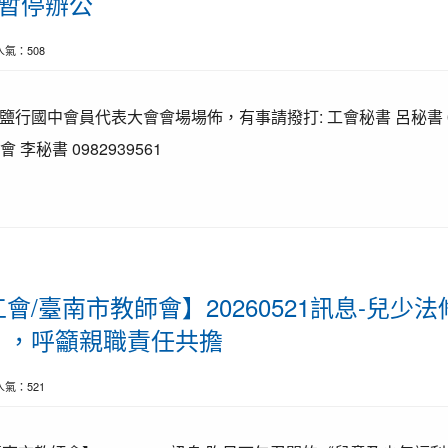
處暫停辦公
| 人氣：508
往鹽行國中會員代表大會會場場佈，有事請撥打: 工會秘書 呂秘書 09
會 李秘書 0982939561
會/臺南市教師會】20260521訊息-兒少
」，呼籲親職責任共擔
| 人氣：521