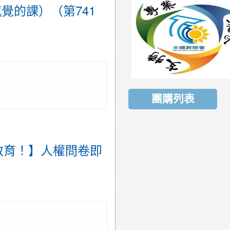
感覺的課）（第741
團購列表
拚教育！】人權問卷即