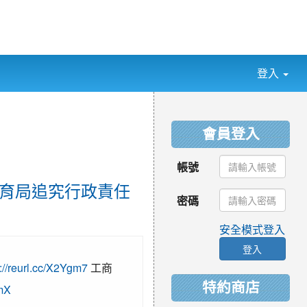
登入
:::
會員登入
帳號
求教育局追究行政責任
密碼
安全模式登入
登入
s://reurl.cc/X2Ygm7
工商
特約商店
WmX