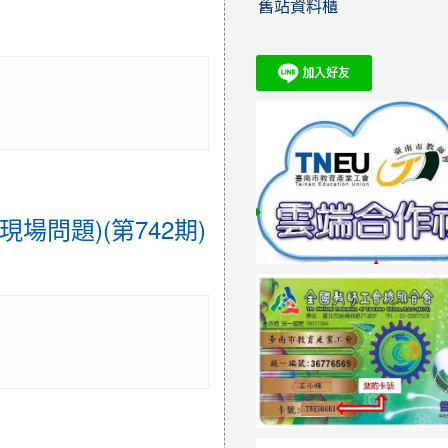
舊站資料櫃
場問題)(第742期)