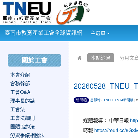
:::
臺南市教育產業工會全球資訊網
主選單
:::
:::
本站消息
分月文
關於工會
本會介紹
會務幹部
20260528_T
工會Q&A
理事長的話
新聞稿
呂靜玲
-
TNEU_TNTA新聞稿
| 
工會法
工會法細則
媒體報導： 中華日報
htt
團體協約法
時報
https://reurl.cc/6G
勞資爭議相關法