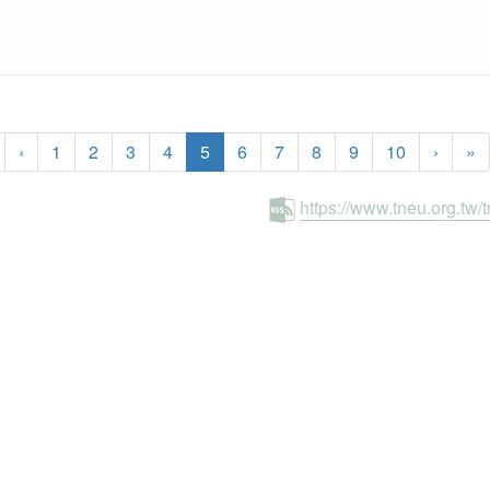
(current)
‹
1
2
3
4
5
6
7
8
9
10
›
»
https://www.tneu.org.tw