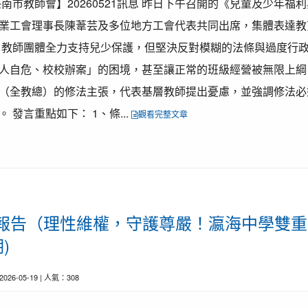
南市教師會】20260521訊息 昨日下午召開的《兒童及少年福
業工會理事長陳葦芸及多位地方工會代表共同出席，集體表達教
，教師團體全力支持兒少保護，但堅決反對模糊的法條與過度行
人自危、校校辦案」的困境，甚至讓正常的班級經營被無限上綱
（全教總）的修法主張，代表基層教師提出憂慮，並強調修法必
發言重點如下： 1、條...
觀看完整文章
育前線報告（理性維權，守護尊嚴！瀛海中學雙
)
 2026-05-19 | 人氣：308