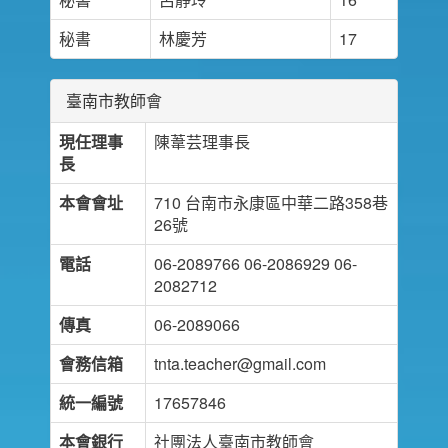
秘書
林慶芳
17
臺南市教師會
現任理事
陳葦芸理事長
長
本會會址
710 台南市永康區中華二路358巷
26號
電話
06-2089766 06-2086929 06-
2082712
傳真
06-2089066
會務信箱
tnta.teacher@gmail.com
統一編號
17657846
本會銀行
社團法人臺南市教師會