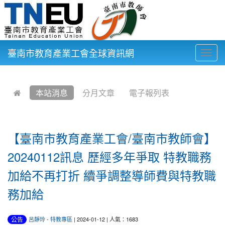
臺南市教育產業工會全球資訊網
Togg
navig
:::
本站消息
分月文章
電子報列表
【臺南市教育產業工會/臺南市教師會】
20240112訊息 歷經多年爭取 特教職務
加給不再打折 續爭調整導師費與特教職
務加給
公告
呂靜玲
-
特教專區
| 2024-01-12 | 人氣：1683