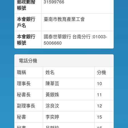
郵政劃撥
31599766
帳號
本會銀行
臺南市教育產業工會
戶名
本會銀行
國泰世華銀行 台南分行 :01003-
帳號
5006660
電話分機
職稱
姓名
分機
理事長
陳葦芸
10
秘書長
黃銀姝
11
副理事長
涂良汶
12
秘書
李奕婷
15
秘書
呂靜玲
16