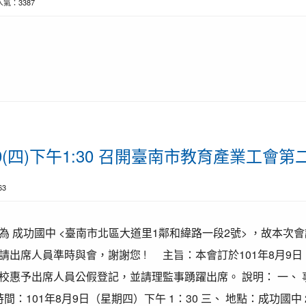
| 人氣：3387
/9(四)下午1:30 召開臺南市教育產業工會
63
 成功國中 <臺南市北區大道里1鄰和緯路一段2號> ，故本次
請出席人員準時與會，謝謝您 ! 主旨：本會訂於101年8月9
校惠予出席人員公假登記，並請理監事踴躍出席。 說明： 一、
間：101年8月9日（星期四）下午 1：30 三、 地點：成功國中 