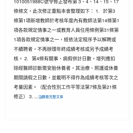
1010051988C號令修正發布第 3、4、14、15、17
條條文，此次修正重點本會整理如下： 1. 於第3
條第1項新增教師於考核年度內有教師法第14條第1
項各款規定情事之一或教育人員任用條例第31條第
1項各款規定情事之一，經依法定程序予以解聘或
不續聘者，不再辦理年終成績考核或另予成績考
核。 2. 第4條有關事、病假併計日數，增列應扣
除經醫師診斷需安胎休養者，其治療、照護或休養
期間請假之日數，並載明不得作為成績考核等次之
考量因素。（配合性別工作平等法第7條及第21條
修正） 3. ...
觀看完整文章