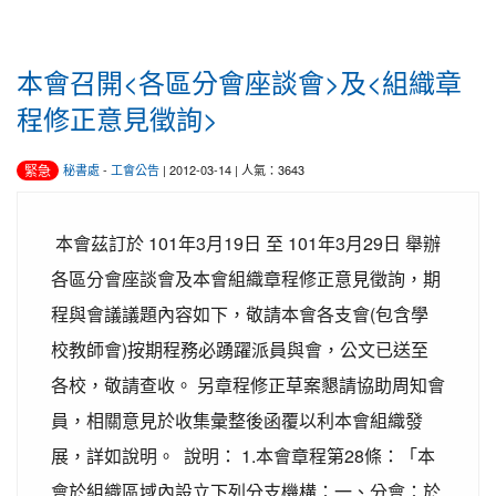
本會召開<各區分會座談會>及<組織章
程修正意見徵詢>
緊急
秘書處
-
工會公告
| 2012-03-14 | 人氣：3643
本會茲訂於 101年3月19日 至 101年3月29日 舉辦
各區分會座談會及本會組織章程修正意見徵詢，期
程與會議議題內容如下，敬請本會各支會(包含學
校教師會)按期程務必踴躍派員與會，公文已送至
各校，敬請查收。 另章程修正草案懇請協助周知會
員，相關意見於收集彙整後函覆以利本會組織發
展，詳如說明。 說明： 1.本會章程第28條：「本
會於組織區域內設立下列分支機構：一、分會：於