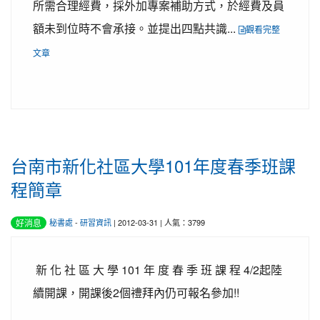
所需合理經費，採外加專案補助方式，於經費及員
額未到位時不會承接。並提出四點共識...
觀看完整
文章
台南市新化社區大學101年度春季班課
程簡章
好消息
秘書處
-
研習資訊
| 2012-03-31 | 人氣：3799
新 化 社 區 大 學 101 年 度 春 季 班 課 程 4/2起陸
續開課，開課後2個禮拜內仍可報名參加!!