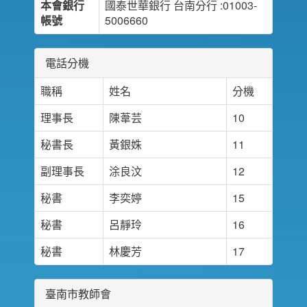
本會銀行
國泰世華銀行 台南分行 :01003-
帳號
5006660
電話分機
職稱
姓名
分機
理事長
陳葦芸
10
秘書長
黃銀姝
11
副理事長
涂良汶
12
秘書
李奕婷
15
秘書
呂靜玲
16
秘書
林慶芳
17
臺南市教師會